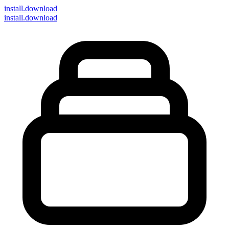
install
.download
install.download