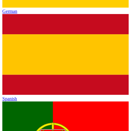
German
Spanish