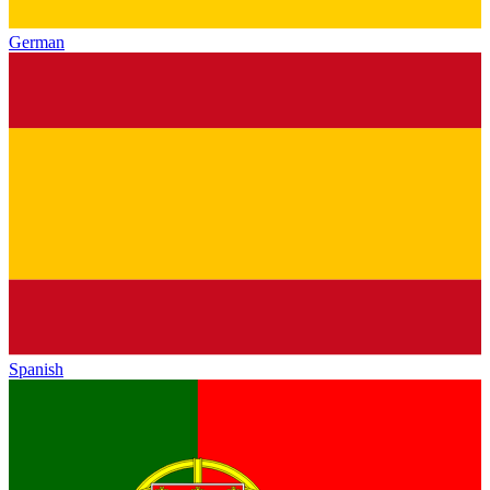
German
Spanish