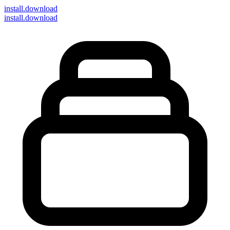
install
.download
install.download