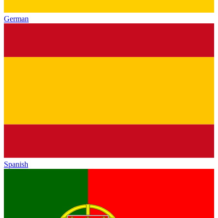
German
Spanish