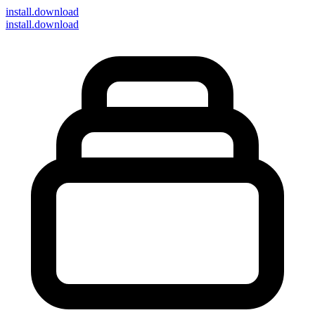
install
.download
install.download