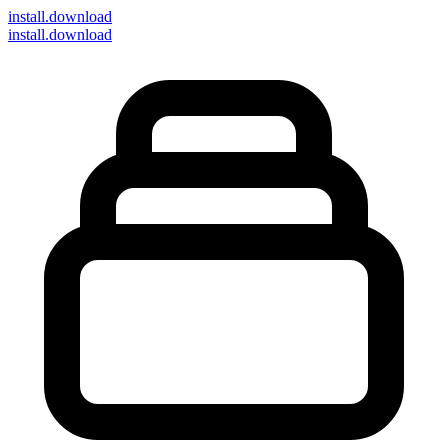
install
.download
install.download