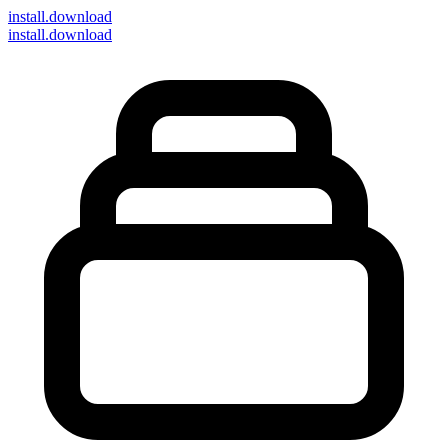
install
.download
install.download