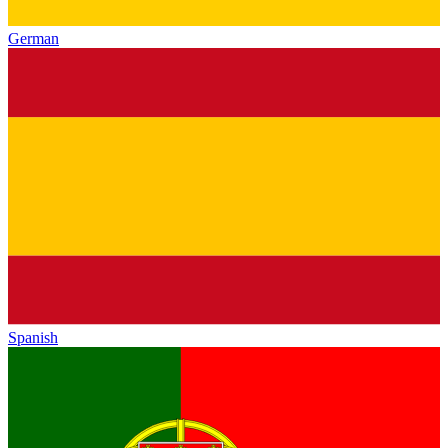
German
Spanish