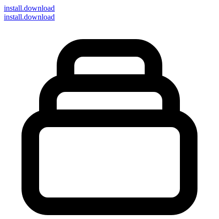
install
.download
install.download