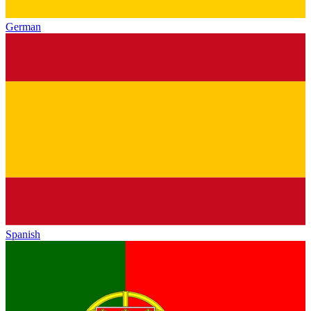
German
Spanish