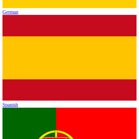
German
Spanish