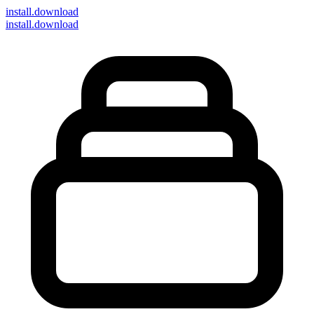
install
.download
install.download