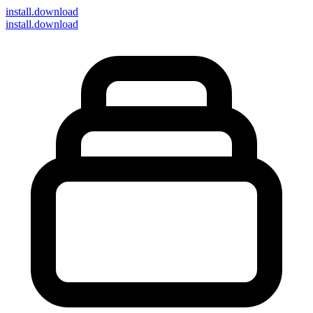
install
.download
install.download