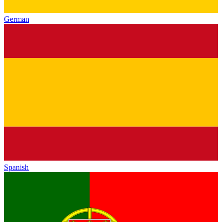
German
Spanish