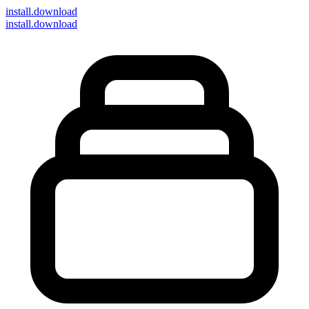
install
.download
install.download