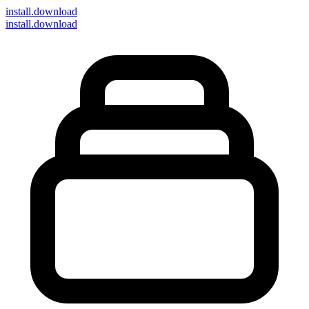
install
.download
install.download