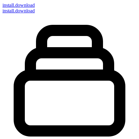
install
.download
install.download