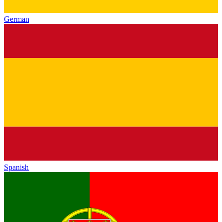
German
Spanish