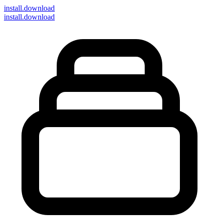
install
.download
install.download