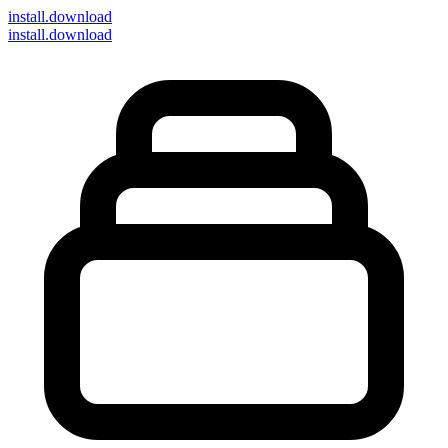
install
.download
install.download