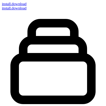
install
.download
install.download