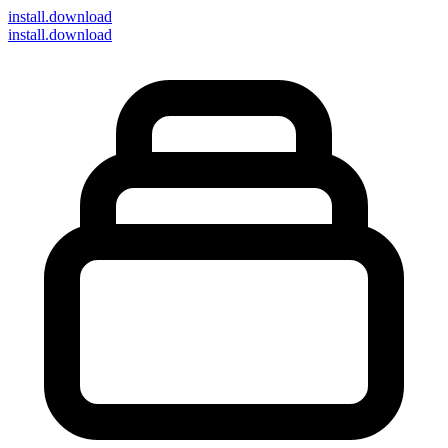
install
.download
install.download