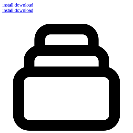
install
.download
install.download