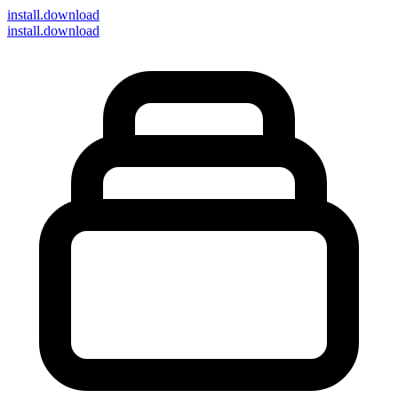
install
.download
install.download