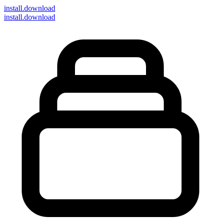
install
.download
install.download