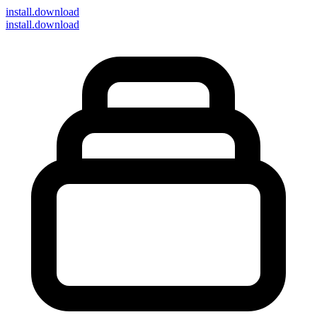
install
.download
install.download