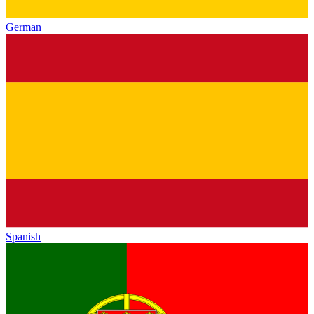
German
Spanish