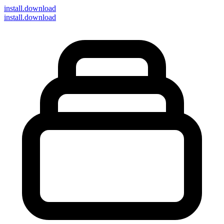
install
.download
install.download