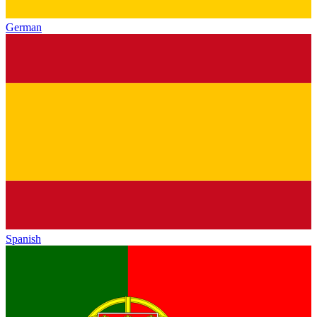
German
Spanish