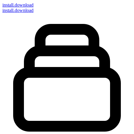
install
.download
install.download