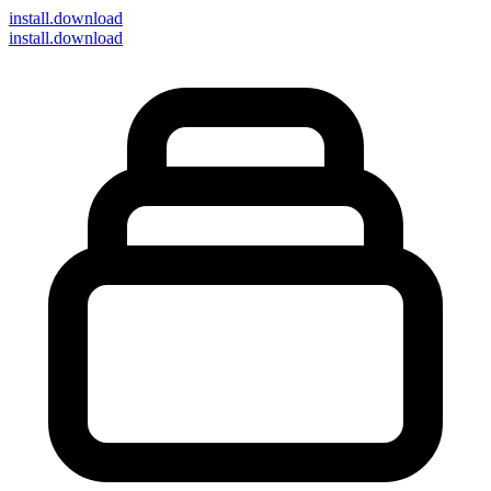
install
.download
install.download