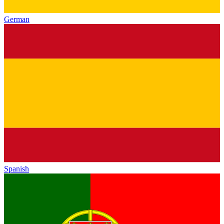
German
Spanish