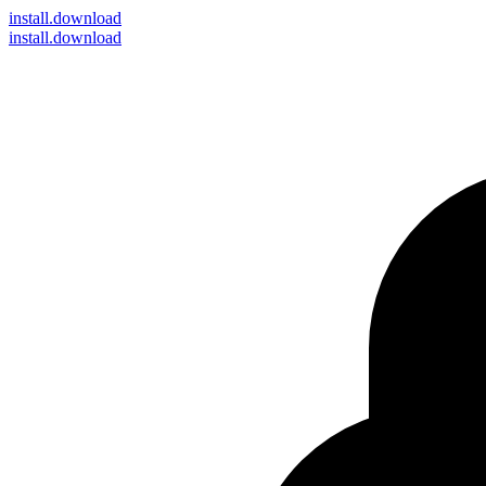
install
.download
install.download