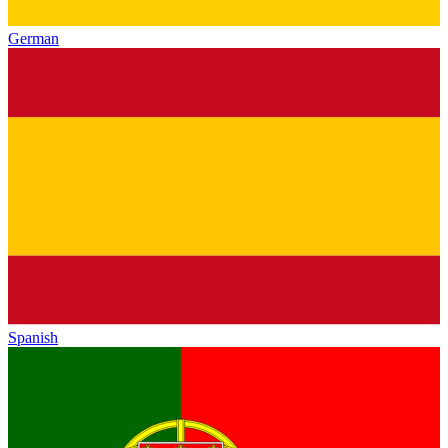
German
Spanish