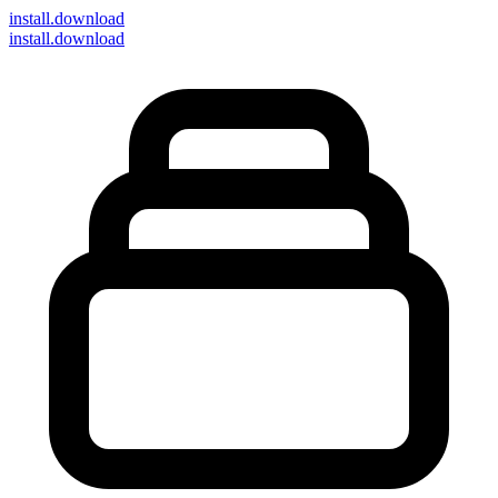
install
.download
install.download