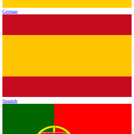
German
Spanish