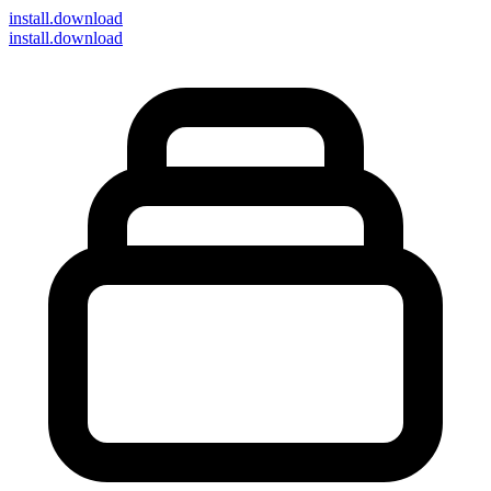
install
.download
install.download