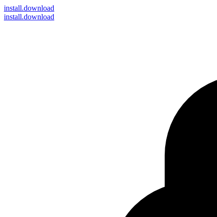
install
.download
install.download