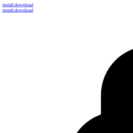
install
.download
install.download