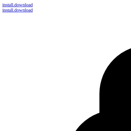
install
.download
install.download