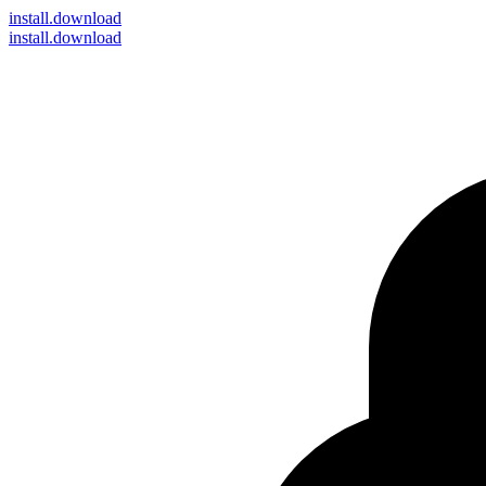
install
.download
install.download