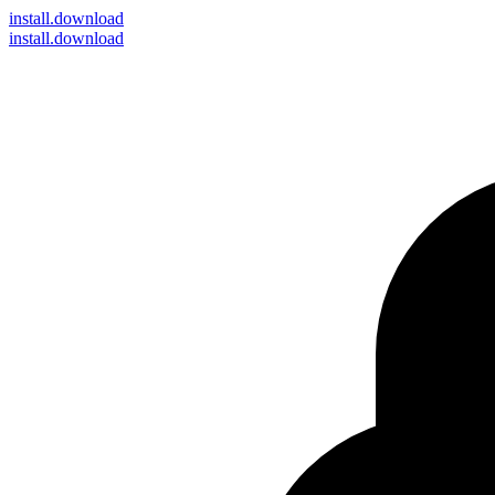
install
.download
install.download