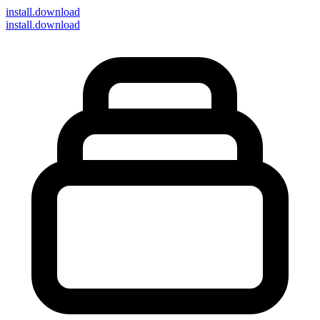
install
.download
install.download