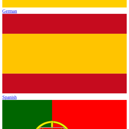
German
Spanish