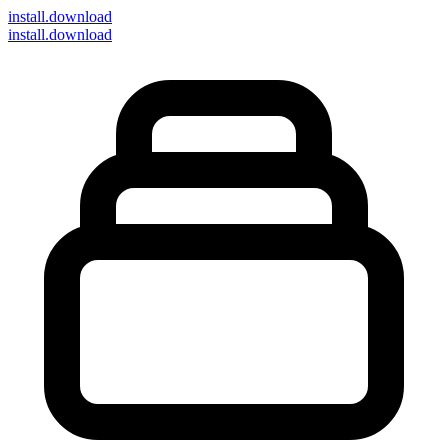
install
.download
install.download