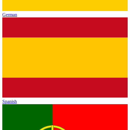
German
Spanish