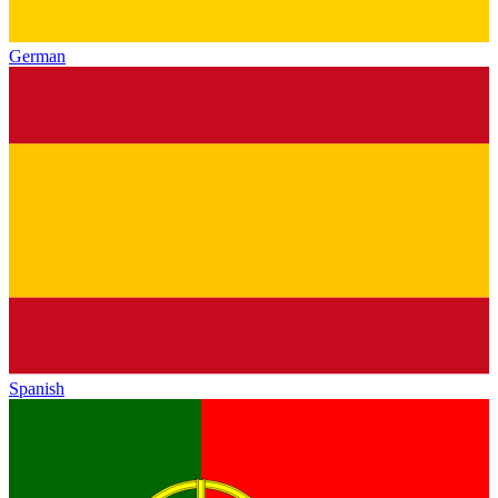
German
Spanish