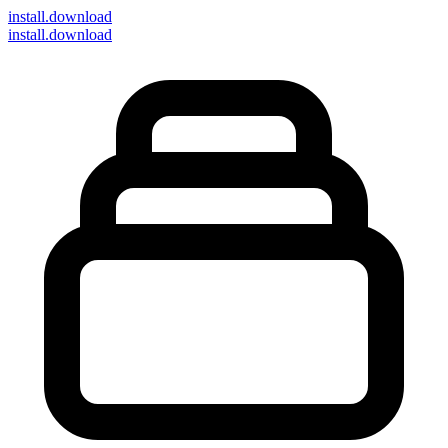
install
.download
install.download