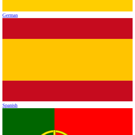
German
Spanish