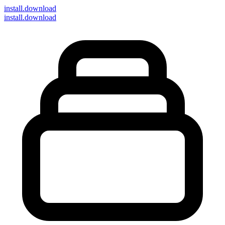
install
.download
install.download