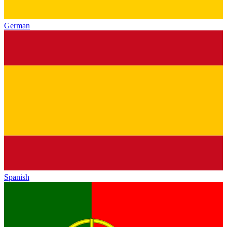
German
Spanish