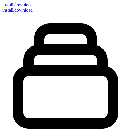
install
.download
install.download