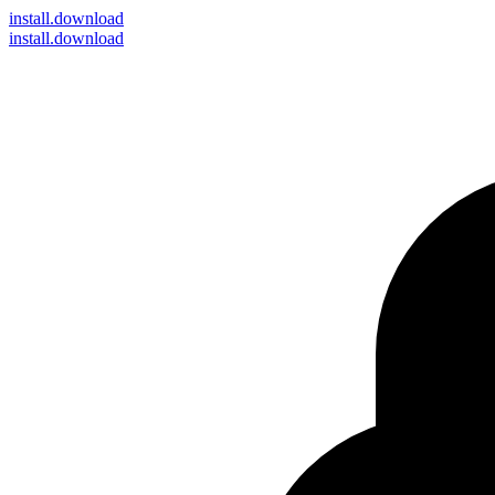
install
.download
install.download