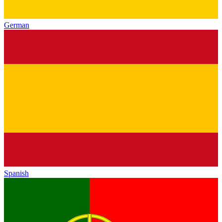
German
Spanish