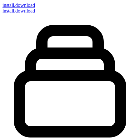
install
.download
install.download