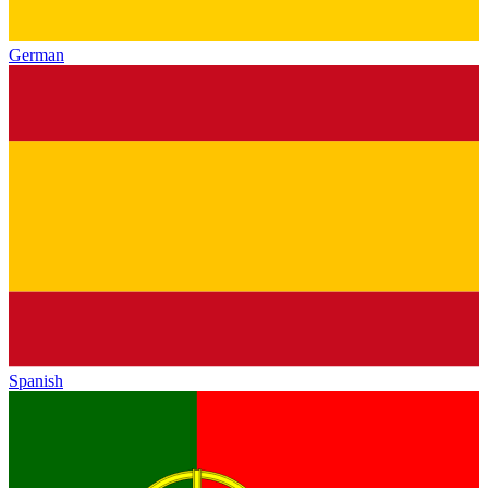
German
Spanish