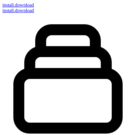
install
.download
install.download