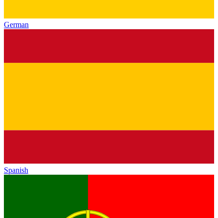
German
Spanish