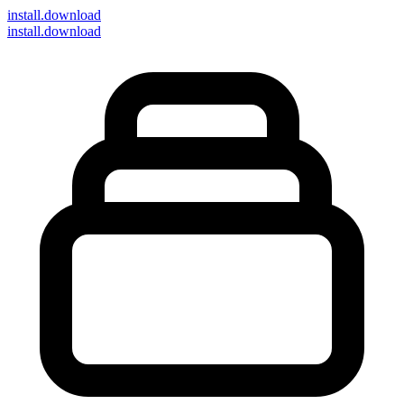
install
.download
install.download