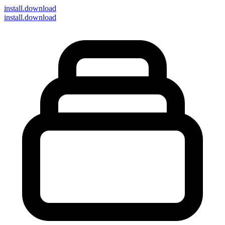
install
.download
install.download