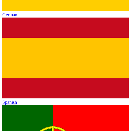
German
Spanish