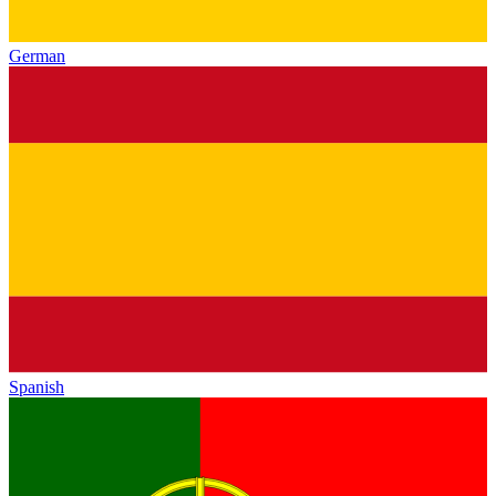
German
Spanish