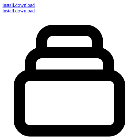
install
.download
install.download