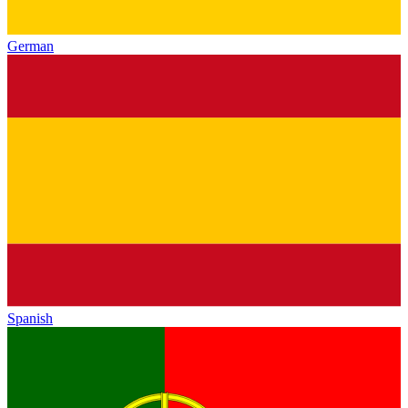
German
Spanish