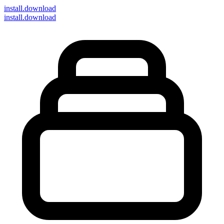
install
.download
install.download