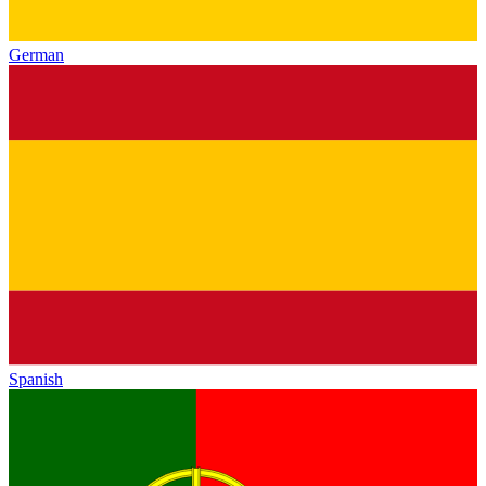
German
Spanish