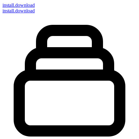
install
.download
install.download