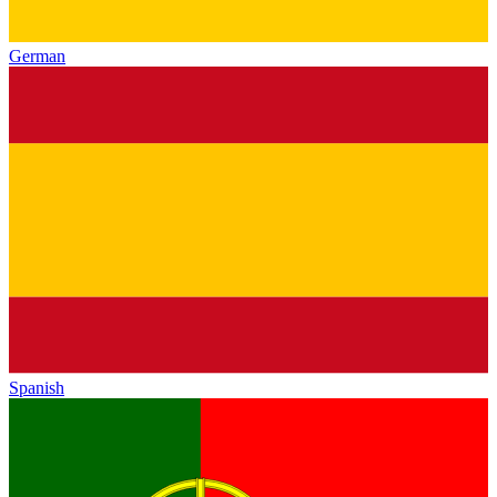
German
Spanish