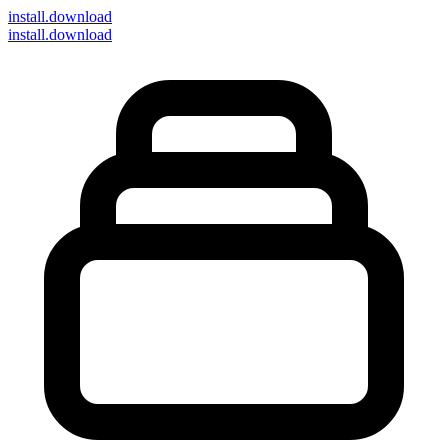
install
.download
install.download