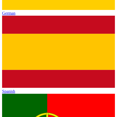
German
Spanish