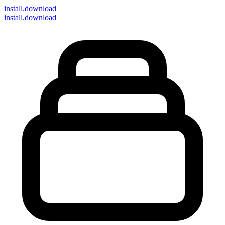
install
.download
install.download