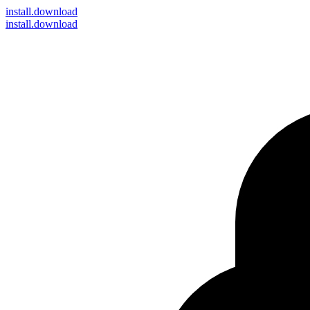
install
.download
install.download