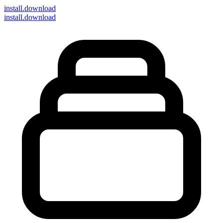
install
.download
install.download