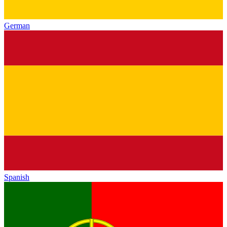
German
Spanish