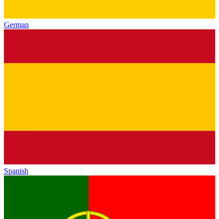
German
Spanish