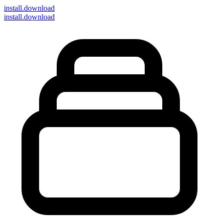
install
.download
install.download