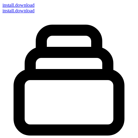
install
.download
install.download