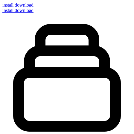
install
.download
install.download